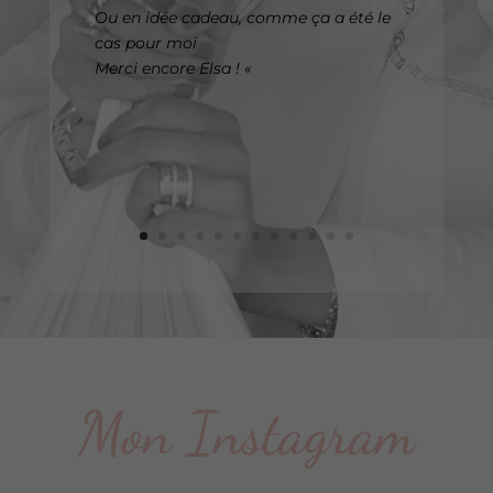
Ou en idée cadeau, comme ça a été le
cas pour moi
Merci encore Elsa ! «
Mon Instagram