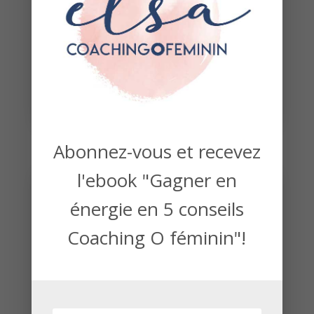
Mieux se connaître et s’accepter
Rayonner
Être comprise par votre entourage et
soutenue
ALLEZ-Y
Abonnez-vous et recevez
l'ebook "Gagner en
énergie en 5 conseils
Coaching O féminin"!