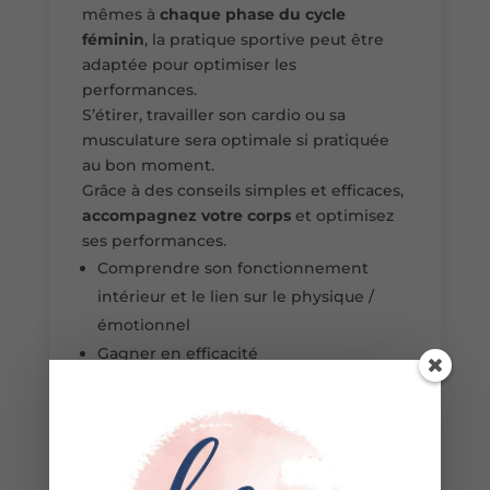
mêmes à
chaque phase du cycle
féminin
, la pratique sportive peut être
adaptée pour optimiser les
performances.
S’étirer, travailler son cardio ou sa
musculature sera optimale si pratiquée
au bon moment.
Grâce à des conseils simples et efficaces,
accompagnez votre corps
et optimisez
ses performances.
Comprendre son fonctionnement
intérieur et le lien sur le physique /
émotionnel
Gagner en efficacité
Etre en accord avec son corps et ses
émotions du moment
Gagner en confiance en soi
Prévention de l’épuisement