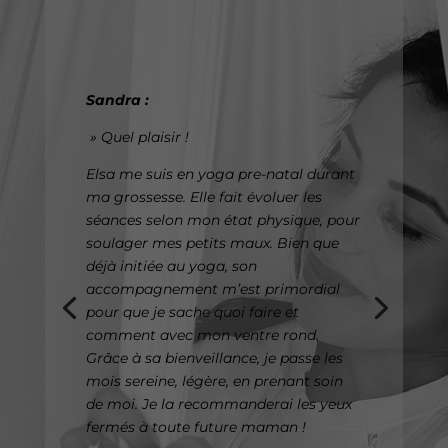
Sandra :
» Quel plaisir !
Elsa me suis en yoga pre-natal durant
ma grossesse. Elle fait évoluer les
séances selon mon état physique, pour
soulager mes petits maux. Bien que
déjà initiée au yoga, son
accompagnement m’est primordial
pour que je sache quoi faire et
comment avec mon ventre rond.
Grâce à sa bienveillance, je passe les
mois sereine, légère, en prenant soin
de moi. Je la recommanderai les yeux
fermés à toute future maman !